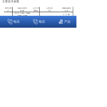
主要技术参数
电话
电话
产品
花瓣型（梅花型）截面的过滤单元有利于滤饼在过滤过程
中的附着：过滤单元上的凹面部分促使滤饼在受压时附着
并保证在整个周期中都保持附着状态。当滤液穿过滤布后
通过外围 多根开孔的管流向烛 式 滤杆的底部，而后再经
过中心管向上流入集液杆。外围多根开孔的管 能使滤液
在重力作用下往下流 到底部；滤液在压力作用下经过中
心管向上流入集液杆。不论程序设定是干式还是湿式排
料，排料都是通过向烛式滤杆内部导入反向的压力实现
的。独特的结构加强了反向的流动,它导致滤布急速向外
膨胀，尤其是在滤饼附着的区域，导致滤饼垂直方向开
裂。
滤布内瞬间的反吹气体（比如空气或氮气）使已开裂的滤