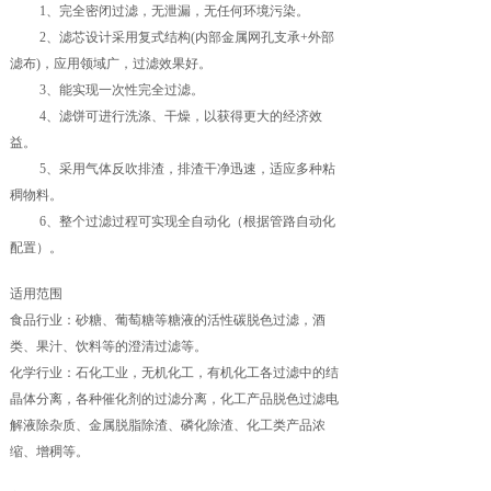
1、完全密闭过滤，无泄漏，无任何环境污染。
2、滤芯设计采用复式结构(内部金属网孔支承+外部
滤布)，应用领域广，过滤效果好。
3、能实现一次性完全过滤。
4、滤饼可进行洗涤、干燥，以获得更大的经济效
益。
5、采用气体反吹排渣，排渣干净迅速，适应多种粘
稠物料。
6、整个过滤过程可实现全自动化（根据管路自动化
配置）。
适用范围
食品行业：砂糖、葡萄糖等糖液的活性碳脱色过滤，酒
类、果汁、饮料等的澄清过滤等。
化学行业：石化工业，无机化工，有机化工各过滤中的结
晶体分离，各种催化剂的过滤分离，化工产品脱色过滤电
解液除杂质、金属脱脂除渣、磷化除渣、化工类产品浓
缩、增稠等。