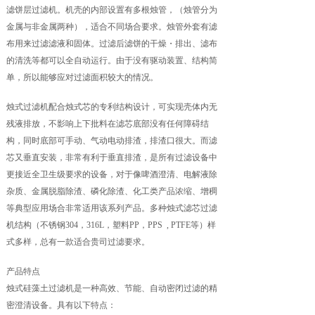
滤饼层过滤机。机壳的内部设置有多根烛管，（烛管分为
金属与非金属两种），适合不同场合要求。烛管外套有滤
布用来过滤滤液和固体。过滤后滤饼的干燥・排出、滤布
的清洗等都可以全自动运行。由于没有驱动装置、结构简
单，所以能够应对过滤面积较大的情况。
烛式过滤机配合烛式芯的专利结构设计，可实现壳体内无
残液排放，不影响上下批料在滤芯底部没有任何障碍结
构，同时底部可手动、气动电动排渣，排渣口很大。而滤
芯又垂直安装，非常有利于垂直排渣，是所有过滤设备中
更接近全卫生级要求的设备，对于像啤酒澄清、电解液除
杂质、金属脱脂除渣、磷化除渣、化工类产品浓缩、增稠
等典型应用场合非常适用该系列产品。多种烛式滤芯过滤
机结构（不锈钢304，316L，塑料PP，PPS , PTFE等）样
式多样，总有一款适合贵司过滤要求。
产品特点
烛式硅藻土过滤机是一种高效、节能、自动密闭过滤的精
密澄清设备。具有以下特点：