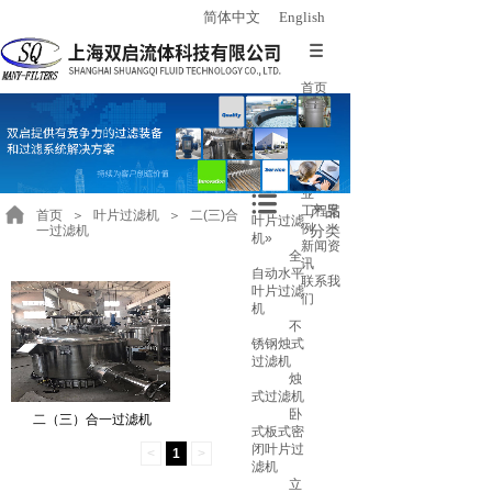
简体中文
English
首页
关于我
们
产品中
心
应用行
业
产品
工程案
首页
＞
叶片过滤机
＞
二(三)合
叶片过滤
例
分类
一过滤机
机
»
新闻资
全
讯
自动水平
联系我
叶片过滤
们
机
不
锈钢烛式
过滤机
烛
式过滤机
卧
二（三）合一过滤机
式板式密
闭叶片过
<
1
>
滤机
立